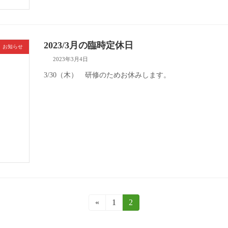
2023/3月の臨時定休日
お知らせ
2023年3月4日
3/30（木） 研修のためお休みします。
«
固
1
固
2
定
定
ペ
ペ