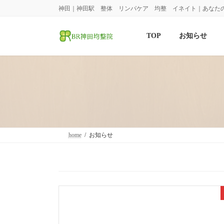
コ
ナ
神田｜神田駅 整体 リンパケア 均整 イネイト｜あなた
ン
ビ
テ
ゲ
ン
ー
TOP
お知らせ
ツ
シ
へ
ョ
ス
ン
キ
に
ッ
移
プ
動
home
お知らせ